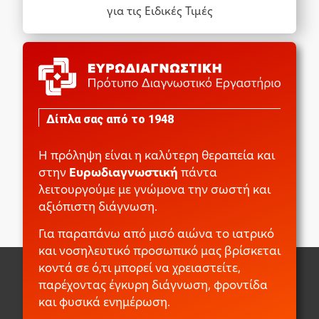
για τις Ειδικές Τιμές
Δίπλα σας από το 1948
Η πρόληψη είναι η καλύτερη θεραπεία και
στην
Ευρωδιαγνωστική
πάντα
λειτουργούμε με γνώμονα την σωστή και
αξιόπιστη διάγνωση.
Για παραπάνω από μισό αιώνα το ιατρικό
και νοσηλευτικό προσωπικό μας βρίσκεται
κοντά σε ό,τι μπορεί να χρειαστείτε,
παρέχοντας έγκυρη διάγνωση, φροντίδα
και φυσικά ενημέρωση.