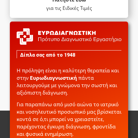
για τις Ειδικές Τιμές
Δίπλα σας από το 1948
Η πρόληψη είναι η καλύτερη θεραπεία και
στην
Ευρωδιαγνωστική
πάντα
λειτουργούμε με γνώμονα την σωστή και
αξιόπιστη διάγνωση.
Για παραπάνω από μισό αιώνα το ιατρικό
και νοσηλευτικό προσωπικό μας βρίσκεται
κοντά σε ό,τι μπορεί να χρειαστείτε,
παρέχοντας έγκυρη διάγνωση, φροντίδα
και φυσικά ενημέρωση.