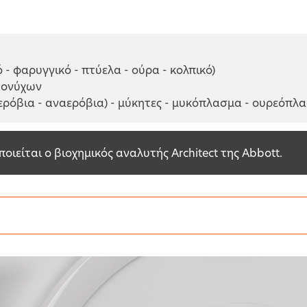
 - φαρυγγικό - πτύελα - ούρα - κολπικό)
- ονύχων
(αερόβια - αναερόβια) - μύκητες - μυκόπλασμα - ουρεόπλ
ποιείται ο βιοχημικός αναλυτής Architect της Abbott.