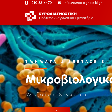
210 3816470
info@eurodiagnostiki.gr
ΤΜΗΜΑΤΑ & ΕΞΕΤΑΣΕΙΣ
Μικροβιολογικ
Με αξιοπιστία & εγκυρότητα.