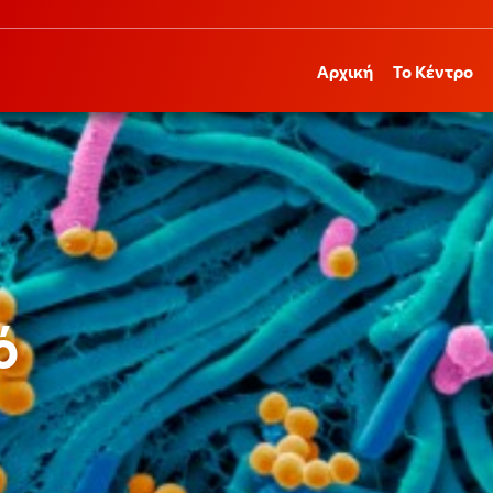
Αρχική
Το Κέντρο
ό