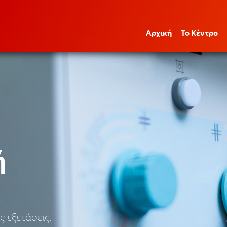
Αρχική
Το Κέντρο
ή
ς εξετάσεις.