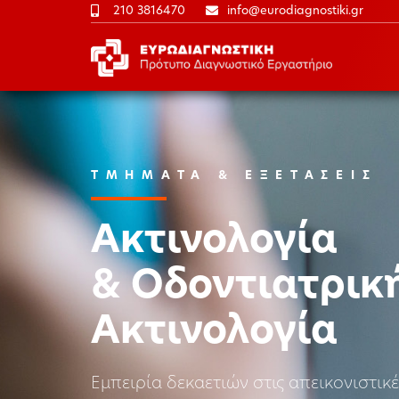
210 3816470
info@eurodiagnostiki.gr
ΤΜΗΜΑΤΑ & ΕΞΕΤΑΣΕΙΣ
Ακτινολογία
& Οδοντιατρικ
Ακτινολογία
Εμπειρία δεκαετιών στις απεικονιστικέ